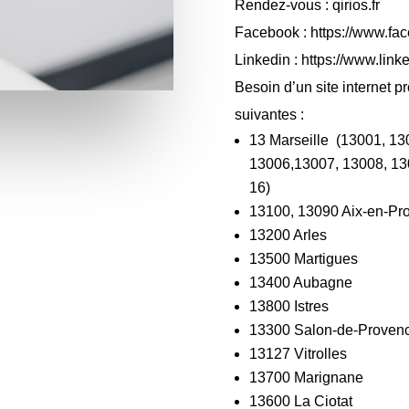
Rendez-vous :
qirios.fr
Facebook :
https://www.fa
Linkedin :
https://www.link
Besoin d’un site internet p
suivantes :
13 Marseille
(13001, 1
3
13006,
13007,
13008,
13
16)
13100, 13090 Aix-en-P
13200 Arles
13500 Martigues
13400 Aubagne
13800 Istres
13300 Salon-de-Proven
13127 Vitrolles
13700 Marignane
13600 La Ciotat