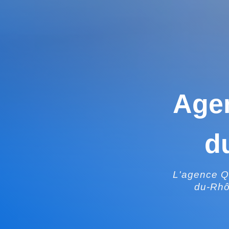
Age
d
L'agence Qi
du-Rhô