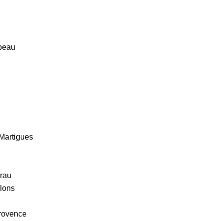
abeau
Martigues
Crau
llons
rovence