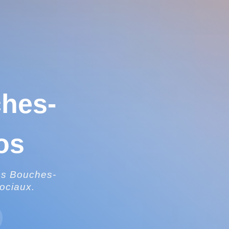
hes-
os
les Bouches-
ociaux.