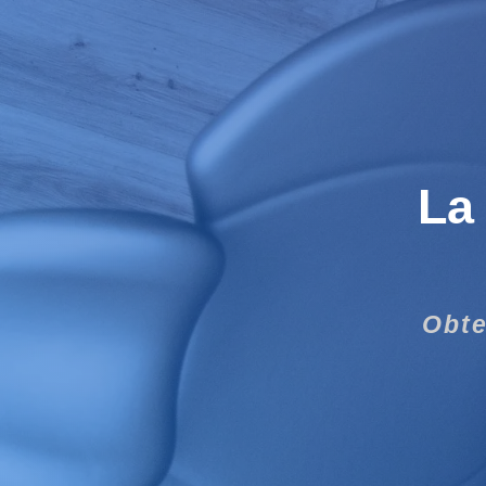
La 
Obte