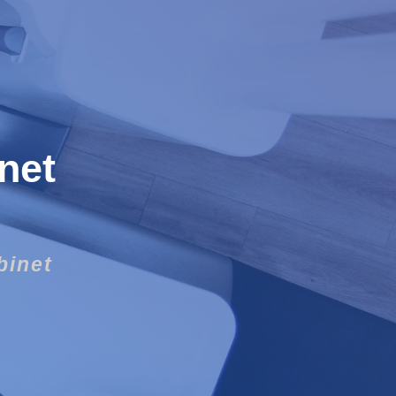
rnet
binet