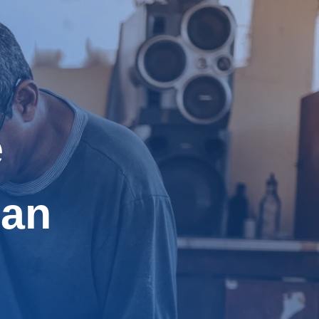
e
san