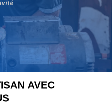
ivité
TISAN AVEC
US