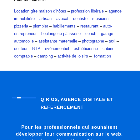
Location gîte maison d’hôtes
–
profession libérale
–
agence
immobilière
–
artisan
–
avocat
–
dentiste
–
musicien
–
pizzeria
–
plombier
–
habillements
–
restaurant
–
auto-
entrepreneur
–
boulangerie-pâtisserie
–
coach
–
garage
automobile
–
assistante maternelle
–
photographe
–
taxi
–
coiffeur
–
BTP
–
événementiel
–
esthéticienne
–
cabinet
comptable
–
camping
–
activité de loisirs
–
formation
QIRIOS, AGENCE DIGITALE ET
RÉFÉRENCEMENT
Pour les professionnels qui souhaitent
développer leur communication sur le web,