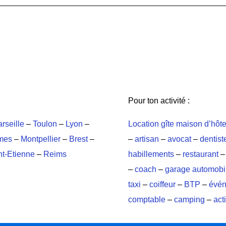
Pour ton activité :
rseille
–
Toulon
–
Lyon
–
Location gîte maison d’hôt
mes
–
Montpellier
–
Brest
–
–
artisan
–
avocat
–
dentist
nt-Etienne
–
Reims
habillements
–
restaurant
–
coach
–
garage automobi
taxi
–
coiffeur
–
BTP
–
évén
comptable
–
camping
–
acti