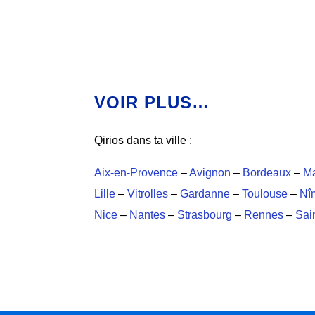
VOIR PLUS…
Qirios dans ta ville :
Aix-en-Provence
–
Avignon
–
Bordeaux
–
Ma
Lille
–
Vitrolles
–
Gardanne
–
Toulouse
–
Nî
Nice
–
Nantes
–
Strasbourg
–
Rennes
–
Sai