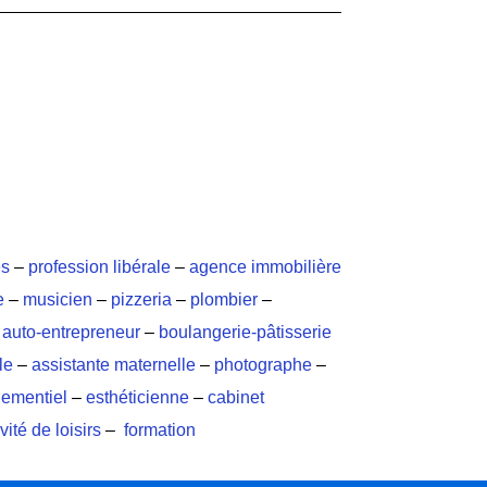
es
–
profession libérale
–
agence immobilière
e
–
musicien
–
pizzeria
–
plombier
–
–
auto-entrepreneur
–
boulangerie-pâtisserie
le
–
assistante maternelle
–
photographe
–
ementiel
–
esthéticienne
–
cabinet
vité de loisirs
–
formation