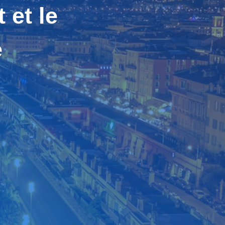
 et le
e