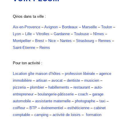
Qirios dans ta ville :
Aix-en-Provence
–
Avignon
–
Bordeaux
–
Marseille
–
Toulon
–
Lyon
–
Lille
–
Vitrolles
–
Gardanne
–
Toulouse
–
Nîmes
–
Montpellier
–
Brest
–
Nice
–
Nantes
–
Strasbourg
–
Rennes
–
Saint-Etienne
–
Reims
Pour ton activité :
Location gîte maison d’hôtes
–
profession libérale
–
agence
immobilière
–
artisan
–
avocat
–
dentiste
–
musicien
–
pizzeria
–
plombier
–
habillements
–
restaurant
–
auto-
entrepreneur
–
boulangerie-pâtisserie
–
coach
–
garage
automobile
–
assistante maternelle
–
photographe
–
taxi
–
coiffeur
–
BTP
–
événementiel
–
esthéticienne
–
cabinet
comptable
–
camping
–
activité de loisirs
–
formation