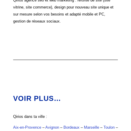
Qirios agence seo et web marketing : refonte de site (site
vitrine, site commerce), design pour nouveau site unique et
sur mesure selon vos besoins et adapté mobile et PC,
gestion de réseaux sociaux.
VOIR PLUS…
Qirios dans ta ville :
Aix-en-Provence
–
Avignon
–
Bordeaux
–
Marseille
–
Toulon
–