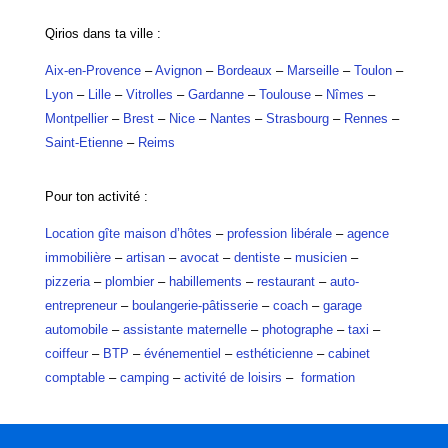
Qirios dans ta ville :
Aix-en-Provence
–
Avignon
–
Bordeaux
–
Marseille
–
Toulon
–
Lyon
–
Lille
–
Vitrolles
–
Gardanne
–
Toulouse
–
Nîmes
–
Montpellier
–
Brest
–
Nice
–
Nantes
–
Strasbourg
–
Rennes
–
Saint-Etienne
–
Reims
Pour ton activité :
Location gîte maison d’hôtes
–
profession libérale
–
agence
immobilière
–
artisan
–
avocat
–
dentiste
–
musicien
–
pizzeria
–
plombier
–
habillements
–
restaurant
–
auto-
entrepreneur
–
boulangerie-pâtisserie
–
coach
–
garage
automobile
–
assistante maternelle
–
photographe
–
taxi
–
coiffeur
–
BTP
–
événementiel
–
esthéticienne
–
cabinet
comptable
–
camping
–
activité de loisirs
–
formation