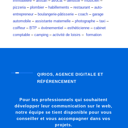
immobilière
–
artisan
–
avocat
–
dentiste
–
musicien
–
pizzeria
–
plombier
–
habillements
–
restaurant
–
auto-
entrepreneur
–
boulangerie-pâtisserie
–
coach
–
garage
automobile
–
assistante maternelle
–
photographe
–
taxi
–
coiffeur
–
BTP
–
événementiel
–
esthéticienne
–
cabinet
comptable
–
camping
–
activité de loisirs
–
formation
QIRIOS, AGENCE DIGITALE ET
RÉFÉRENCEMENT
Pour les professionnels qui souhaitent
développer leur communication sur le web,
notre équipe se tient disponible pour vous
conseiller et vous accompagner dans vos
projets.