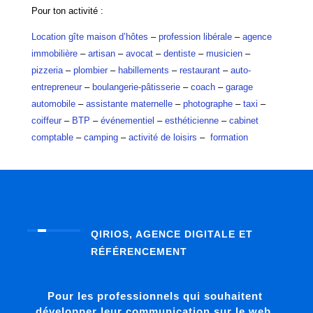
Pour ton activité :
Location gîte maison d’hôtes
–
profession libérale
–
agence
immobilière
–
artisan
–
avocat
–
dentiste
–
musicien
–
pizzeria
–
plombier
–
habillements
–
restaurant
–
auto-
entrepreneur
–
boulangerie-pâtisserie
–
coach
–
garage
automobile
–
assistante maternelle
–
photographe
–
taxi
–
coiffeur
–
BTP
–
événementiel
–
esthéticienne
–
cabinet
comptable
–
camping
–
activité de loisirs
–
formation
QIRIOS, AGENCE DIGITALE ET
RÉFÉRENCEMENT
Pour les professionnels qui souhaitent
développer leur communication sur le web,