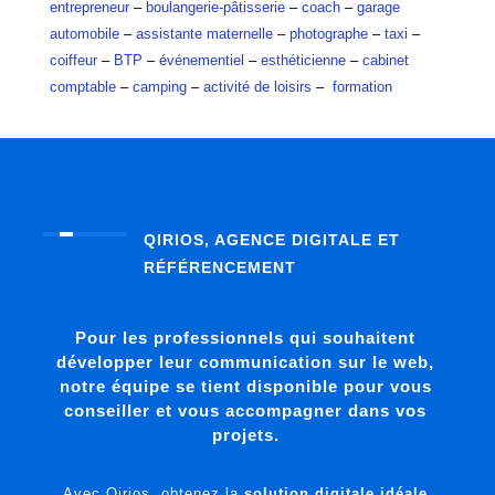
entrepreneur
–
boulangerie-pâtisserie
–
coach
–
garage
automobile
–
assistante maternelle
–
photographe
–
taxi
–
coiffeur
–
BTP
–
événementiel
–
esthéticienne
–
cabinet
comptable
–
camping
–
activité de loisirs
–
formation
QIRIOS, AGENCE DIGITALE ET
RÉFÉRENCEMENT
Pour les professionnels qui souhaitent
développer leur communication sur le web,
notre équipe se tient disponible pour vous
conseiller et vous accompagner dans vos
projets.
Avec Qirios, obtenez la
solution digitale idéale